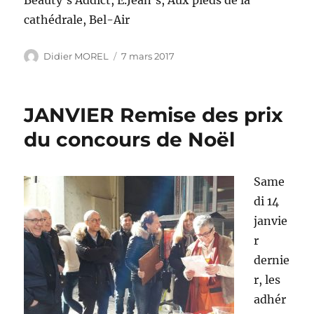
Beauty’s Addict, E.Jean’s, Aux pieds de la
cathédrale, Bel-Air
Auteur
Publié
Didier MOREL
7 mars 2017
le
JANVIER Remise des prix
du concours de Noël
Same
di 14
janvie
r
dernie
r, les
adhér