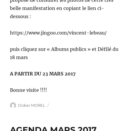
propose de consulter les photos de cette très
belle manifestation en copiant le lien ci-
dessous :
https://www.jingoo.com/vincent-lebeau/
puis cliquez sur « Albums publics » et Défilé du
18 mars
A PARTIR DU 23 MARS 2017
Bonne visite !!!!
Auteur
Didier MOREL
AGENDA MARS 2017